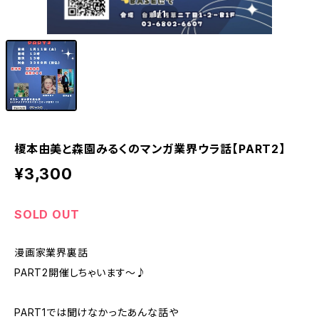
1
/1
榎本由美と森園みるくのマンガ業界ウラ話【PART2】
¥3,300
SOLD OUT
漫画家業界裏話
PART2開催しちゃいます〜♪
PART1では聞けなかったあんな話や