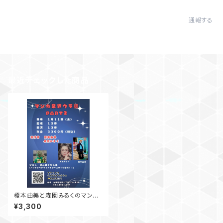
通報する
最近チェックした商品
榎本由美と森園みるくのマンガ
業界ウラ話【PART2】
¥3,300