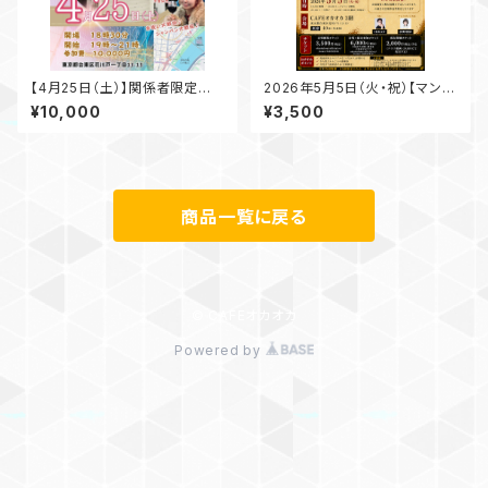
【4月25日（土）】関係者限定お
2026年5月5日（火・祝）【マンガ
披露目会【一般枠限定５枚】
コネクション 第1回】藤原カムイ
¥10,000
¥3,500
× 晴十ナツメグ
商品一覧に戻る
© CAFEオカオカ
Powered by