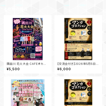
その他の商品
隅田川 花火大会 CAFEオカオ
【交流会付き】2026年5月5日
カ 花火大会飲み会
（火・祝）【マンガコネクション 第
¥5,500
¥6,000
1回】藤原カムイ × 晴十ナツメグ