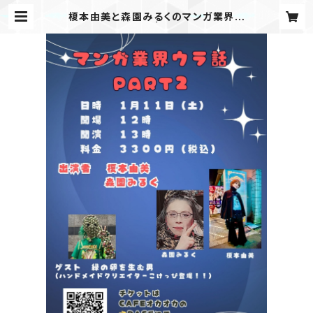
榎本由美と森園みるくのマンガ業界ウ
ラ話【PART2】 | CAFEオカオカ